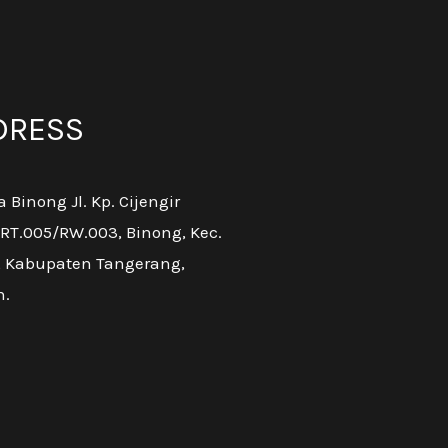
DRESS
a Binong Jl. Kp. Cijengir
 RT.005/RW.003, Binong, Kec.
, Kabupaten Tangerang,
n.