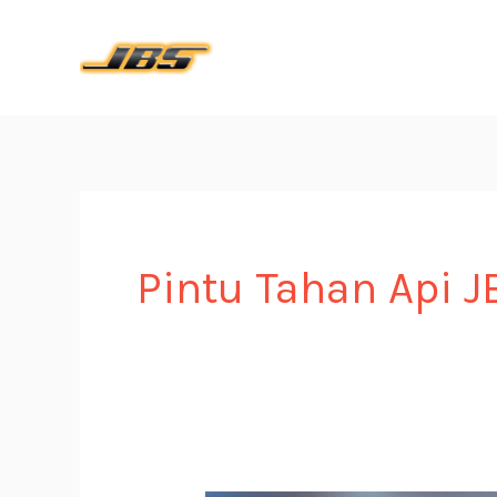
Skip
to
content
Pintu Tahan Api J