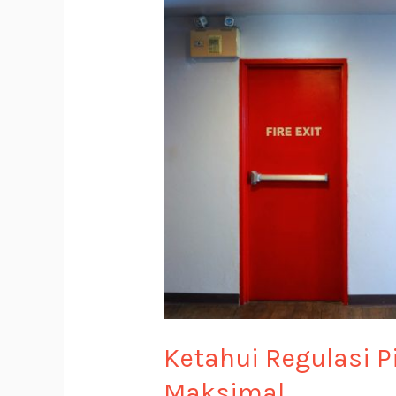
Ketahui
Regulasi
Pintu
Tahan
Api
untuk
Keamanan
Bangunan
Secara
Maksimal
Ketahui Regulasi 
Maksimal