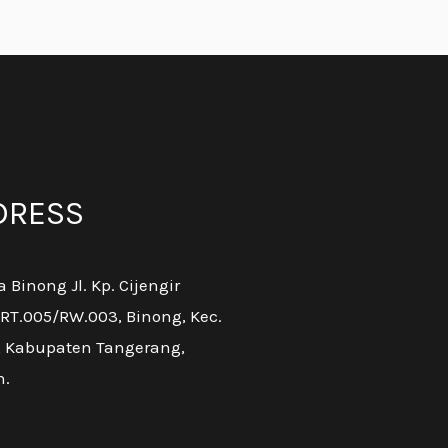
DRESS
a Binong Jl. Kp. Cijengir
 RT.005/RW.003, Binong, Kec.
, Kabupaten Tangerang,
n.