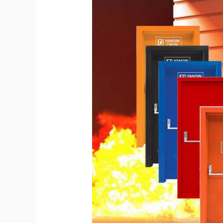
Manfaat
Pintu
Tahan
Api
untuk
Rumah
yang
Harus
Anda
Tahu